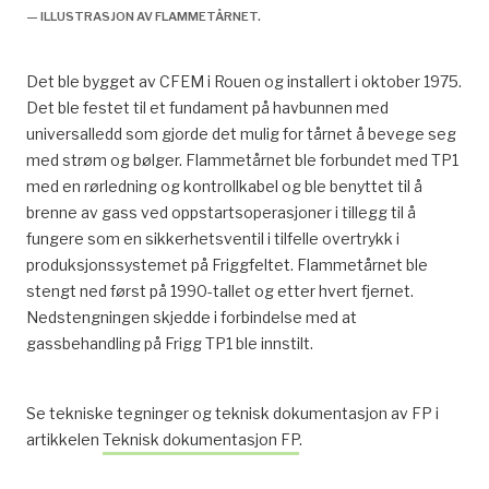
— ILLUSTRASJON AV FLAMMETÅRNET.
Det ble bygget av CFEM i Rouen og installert i oktober 1975.
Det ble festet til et fundament på havbunnen med
universalledd som gjorde det mulig for tårnet å bevege seg
med strøm og bølger. Flammetårnet ble forbundet med TP1
med en rørledning og kontrollkabel og ble benyttet til å
brenne av gass ved oppstartsoperasjoner i tillegg til å
fungere som en sikkerhetsventil i tilfelle overtrykk i
produksjonssystemet på Friggfeltet. Flammetårnet ble
stengt ned først på 1990-tallet og etter hvert fjernet.
Nedstengningen skjedde i forbindelse med at
gassbehandling på Frigg TP1 ble innstilt.
Se tekniske tegninger og teknisk dokumentasjon av FP i
artikkelen
Teknisk dokumentasjon FP
.