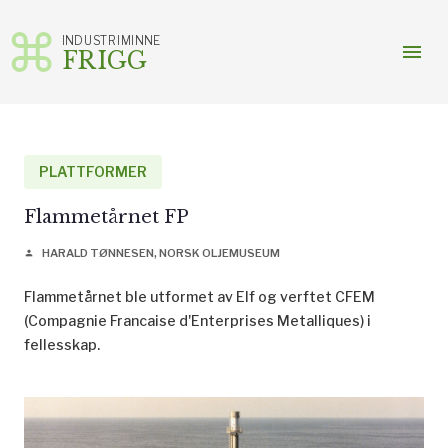
INDUSTRIMINNE
menu
FRIGG
Gå
til
innhold
PLATTFORMER
Flammetårnet FP
HARALD TØNNESEN, NORSK OLJEMUSEUM
person
Flammetårnet ble utformet av Elf og verftet CFEM
(Compagnie Francaise d'Enterprises Metalliques) i
fellesskap.