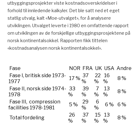
utbyggingsprosjekter viste kostnadsoverskridelser i
forhold til innledende kalkyler. Det ble satt ned et eget
statlig utvalg, kalt «Moe-utvalget», for å analysere
utviklingen. Utvalget leverte i 1980 en omfattende rapport
om utviklingen av de forskjellige utbyggingsprosjektene på
norsk kontinentalsokkel. Rapporten fikk tittelen
«kostnadsanalysen norsk kontinentalsokkel».
Fase
NOR
FRA
UK
USA
Andre
Fase I, britisk side 1973-
37
22
16
17 %
8 %
1977
%
%
%
Fase II, norsk side 1974-
33
39
7
13
8 %
1978
%
%
%
%
Fase III, compression
29
6
5 %
6 %
6 %
facilities 1978-1981
%
%
26
37
15
13
Total fordeling
8 %
%
%
%
%