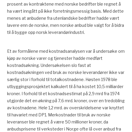
prosent av kontraktene med norske bedrifter ble regnet å
ha vært inngått på ikke forretningsmessig basis. Med dette
menes at anbudene fra utenlandske bedrifter hadde vært
lavere enn de norske, men norske anbud ble valgt for å bidra
til å bygge opp norsk leverandørindustri.
Et av formålene med kostnadsanalysen var å undersøke om
kjøp av norske varer og tjenester hadde medført
kostnadsøkning. Undersøkelsen slo fast at
kostnadsøkningen ved bruk av norske leverandører ikke var
særlig stor i forhold til totalkostnadene. Høsten 1978 ble
utbyggingsprosjektet kalkulert til å ha kostet 10,5 milliarder
kroner. I forhold til et kostnadsestimat på 2,9 mrd fra 1974
utgjorde det en økning på 7,6 mrd. kroner, over en tredobling
av kostnadene. Hele 1,2 mrd. av overskridelsene var knyttet
til havariet med DP1. Merkostnader til bruk av norske
leveranser ble regnet å være 50 millioner kroner, da
anbudsprisene til verksteder i Norge ofte lå over anbud fra