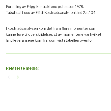
Fordeling av Frigg-kontraktene pr. høsten 1978.
Tabell satt opp av Elf til Kostnadsanalysen bind 2, s.104
I kostnadsanalysen kom det fram flere momenter som
kunne føre til overskridelser. Et av momentene var hvilket
land leveransene kom fra, som vist i tabellen ovenfor.
Relaterte media:
navigate_before
navigate_next