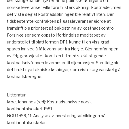
del. Mange hadde fryktet at de politiske føringene om
norske leveranser ville føre til sterk økning i kostnader, men
det viste seg at kostnadsøkningen ble relativt liten. Den
tidsbestemte kontrakten på gassleveranser gjorde at
framdrift ble prioritert på bekostning av kostnadskontroll.
Forsinkelser som oppsto i forbindelse med tapet av
understellet til plattformen DP1, kunne til en viss grad
spares inn ved å få leveranser fra Norge. Gjennomføringen
av Frigg-prosjektet kom i en tid med stekt stigende
kostnadsnivå innen leveranser til oljebransjen. Samtidig ble
det brukt nye tekniske løsninger, som viste seg vanskelig å
kostnadsberegne.
Litteratur
Moe, Johannes (red): Kostnadsanalyse norsk
kontinentalsokkel, 1981.
NOU 1999, 11: Analyse av investeringsutviklingen på
kontinentalsokkelen