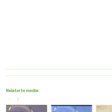
Relaterte media:
navigate_before
navigate_next