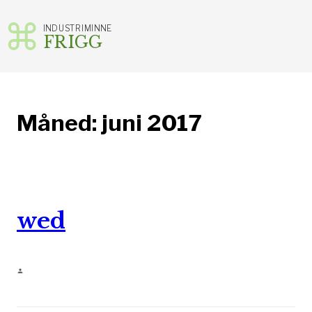
INDUSTRIMINNE
FRIGG
Gå
til
innhold
Måned:
juni 2017
wed
person