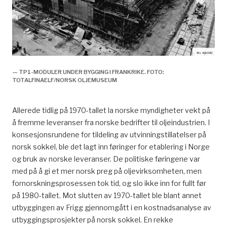
— TP1-MODULER UNDER BYGGING I FRANKRIKE. FOTO:
TOTALFINAELF/NORSK OLJEMUSEUM
Allerede tidlig på 1970-tallet la norske myndigheter vekt på
å fremme leveranser fra norske bedrifter til oljeindustrien. I
konsesjonsrundene for tildeling av utvinningstillatelser på
norsk sokkel, ble det lagt inn føringer for etablering i Norge
og bruk av norske leveranser. De politiske føringene var
med på å gi et mer norsk preg på oljevirksomheten, men
fornorskningsprosessen tok tid, og slo ikke inn for fullt før
på 1980-tallet. Mot slutten av 1970-tallet ble blant annet
utbyggingen av Frigg gjennomgått i en kostnadsanalyse av
utbyggingsprosjekter på norsk sokkel. En rekke