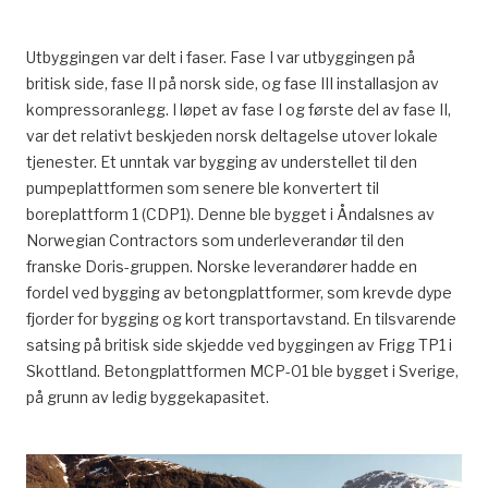
Utbyggingen var delt i faser. Fase I var utbyggingen på
britisk side, fase II på norsk side, og fase III installasjon av
kompressoranlegg. I løpet av fase I og første del av fase II,
var det relativt beskjeden norsk deltagelse utover lokale
tjenester. Et unntak var bygging av understellet til den
pumpeplattformen som senere ble konvertert til
boreplattform 1 (CDP1). Denne ble bygget i Åndalsnes av
Norwegian Contractors som underleverandør til den
franske Doris-gruppen. Norske leverandører hadde en
fordel ved bygging av betongplattformer, som krevde dype
fjorder for bygging og kort transportavstand. En tilsvarende
satsing på britisk side skjedde ved byggingen av Frigg TP1 i
Skottland. Betongplattformen MCP-01 ble bygget i Sverige,
på grunn av ledig byggekapasitet.