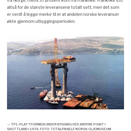
fra Norge, mens 37 prosent kom fra Frankrike. Frankrike sto
29. APRIL 1980. 1 :
29. APRIL 1980. 2 :
SAMMENFATNING AV
UTBYGGINGSPROSJEKTENE
altså for de største leveransene totalt sett, men det som
UTVIKLINGEN,
PÅ NORSK SOKKEL
er verdt å legge merke til er at andelen norske leveranser
VURDERINGER OG
ANBEFALINGER
økte gjennom utbyggingsperioden.
TP1 installeres, forsidebilde, historie,
— TP1-PLATTFORMEN UNDER BYGGING VED ARDYNE POINT I
SKOTTLAND I 1976. FOTO: TOTALFINAELF/NORSK OLJEMUSEUM