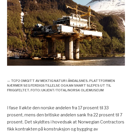
Leveranser til utbyggingen, økonomi og samfunn,
— TCP2 OMGITT AV MEKTIG NATUR I ÅNDALSNES. PLATTFORMEN
NÆRMER SEG FERDIGSTILLELSE OG KAN SNART SLEPES UT TIL
FRIGGFELTET. FOTO: UKJENT/TOTAL/NORSK OLJEMUSEUM
I fase II økte den norske andelen fra 17 prosent til 33
prosent, mens den britiske andelen sank fra 22 prosent til 7
prosent. Det skyldtes i hovedsak at Norwegian Contractors
fikk kontrakten på konstruksjon og bygging av