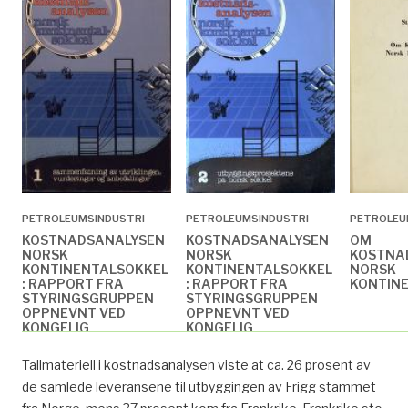
PETROLEUMSINDUSTRI
PETROLEUMSINDUSTRI
PETROLEU
KOSTNADSANALYSEN
KOSTNADSANALYSEN
OM
NORSK
NORSK
KOSTNA
KONTINENTALSOKKEL
KONTINENTALSOKKEL
NORSK
: RAPPORT FRA
: RAPPORT FRA
KONTIN
STYRINGSGRUPPEN
STYRINGSGRUPPEN
OPPNEVNT VED
OPPNEVNT VED
KONGELIG
KONGELIG
RESOLUSJON AV 16.
RESOLUSJON AV 16.
MARS 1979 :
MARS 1979 :
Tallmateriell i kostnadsanalysen viste at ca. 26 prosent av
RAPPORTEN AVGITT
RAPPORTEN AVGITT
TIL OLJE- OG
TIL OLJE- OG
de samlede leveransene til utbyggingen av Frigg stammet
ENERGIDEPARTEMENTET
ENERGIDEPARTEMENTET