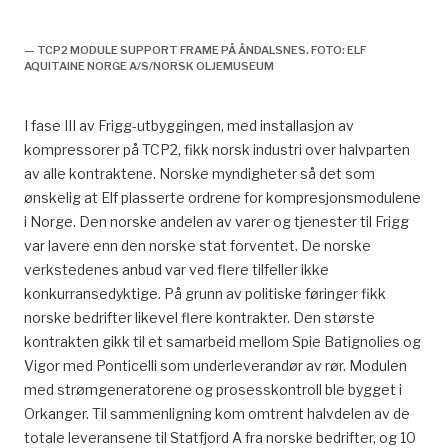
Leveranser til utbyggingen, økonomi og samfunn,
— TCP2 MODULE SUPPORT FRAME PÅ ÅNDALSNES. FOTO: ELF
AQUITAINE NORGE A/S/NORSK OLJEMUSEUM
I fase III av Frigg-utbyggingen, med installasjon av
kompressorer på TCP2, fikk norsk industri over halvparten
av alle kontraktene. Norske myndigheter så det som
ønskelig at Elf plasserte ordrene for kompresjonsmodulene
i Norge. Den norske andelen av varer og tjenester til Frigg
var lavere enn den norske stat forventet. De norske
verkstedenes anbud var ved flere tilfeller ikke
konkurransedyktige. På grunn av politiske føringer fikk
norske bedrifter likevel flere kontrakter. Den største
kontrakten gikk til et samarbeid mellom Spie Batignolies og
Vigor med Ponticelli som underleverandør av rør. Modulen
med strømgeneratorene og prosesskontroll ble bygget i
Orkanger. Til sammenligning kom omtrent halvdelen av de
totale leveransene til Statfjord A fra norske bedrifter, og 10