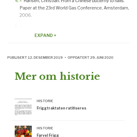
^
Hansen, Christian:
From a Chinese butterfly to nails
.
Paper at the 23rd World Gas Conference, Amsterdam,
2006.
^
http://www.akerkvaerner.com/internet/AboutUs/AkerK
EXPAND +
PUBLISERT 12. DESEMBER 2019 • OPPDATERT 29. JUNI 2020
Mer om historie
HISTORIE
Friggtraktaten ratifiseres
HISTORIE
Farvel Frigg