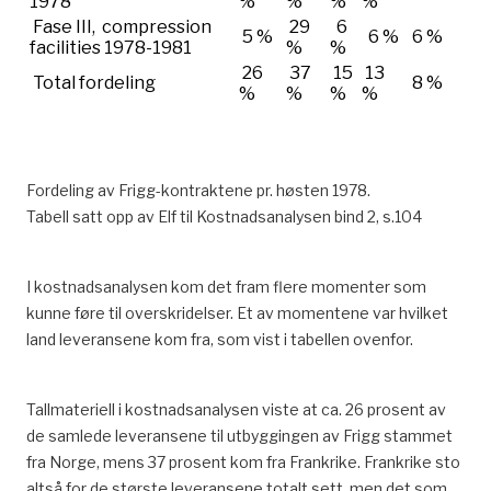
1978
%
%
%
%
Fase III, compression
29
6
5 %
6 %
6 %
facilities 1978-1981
%
%
26
37
15
13
Total fordeling
8 %
%
%
%
%
Fordeling av Frigg-kontraktene pr. høsten 1978.
Tabell satt opp av Elf til Kostnadsanalysen bind 2, s.104
I kostnadsanalysen kom det fram flere momenter som
kunne føre til overskridelser. Et av momentene var hvilket
land leveransene kom fra, som vist i tabellen ovenfor.
Tallmateriell i kostnadsanalysen viste at ca. 26 prosent av
de samlede leveransene til utbyggingen av Frigg stammet
fra Norge, mens 37 prosent kom fra Frankrike. Frankrike sto
altså for de største leveransene totalt sett, men det som