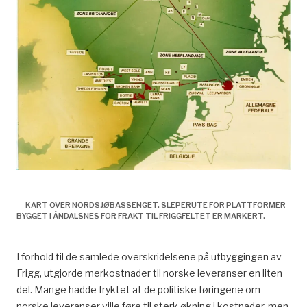
Leveranser til utbyggingen, økonomi og samfunn,
— KART OVER NORDSJØBASSENGET. SLEPERUTE FOR PLATTFORMER
BYGGET I ÅNDALSNES FOR FRAKT TIL FRIGGFELTET ER MARKERT.
I forhold til de samlede overskridelsene på utbyggingen av
Frigg, utgjorde merkostnader til norske leveranser en liten
del. Mange hadde fryktet at de politiske føringene om
norske leveranser ville føre til sterk økning i kostnader, men