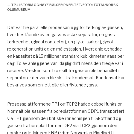
— TP1 I STORM OG HØYE BØLGER PÅ FELTET. FOTO: TOTAL/NORSK
OLJEMUSEUM
Det var tre parallelle prosessanlegg for tørking av gassen,
hver bestående av en gass-væske separator, en gass
tørkeenhet (glycol contactor), en glykol tørker (glycol
regeneration unit) og en målestasjon. Hvert anlegg hadde
en kapasitet på 15 millioner standard kubikkmeter gass per
dag. To av anleggene var i daglig drift mens den tredje var i
reserve. Væsken som ble skilt fra gassen ble behandlet i
separatorer der vann ble skilt fra kondensat. Kondensat kan
beskrives som en lett olje eller flytende gass.
Prosessplattformene TP1 og TCP2 hadde dobbel funksjon.
Normalt ble gassen fra boreplattformen CDP1 transportert
via TP1 gjennom den britiske rørledningen til Skottland og
gassen fra boreplattformen DP2 via TCP2 gjennom den
norske rørledningen FNP (Frigg Norwegian Pipeline) til