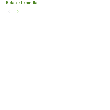
Relaterte media:
navigate_before
navigate_next