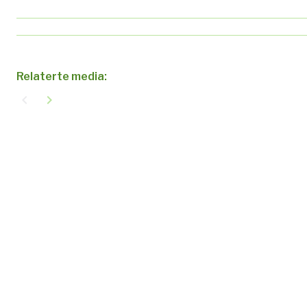
Relaterte media:
navigate_before
navigate_next