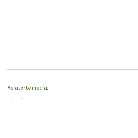
Relaterte media:
navigate_before
navigate_next