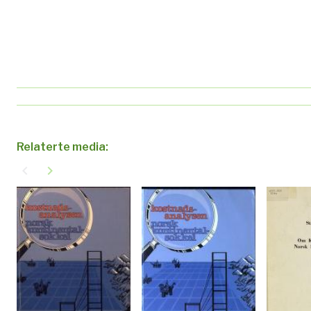
Relaterte media:
navigate_before
navigate_next