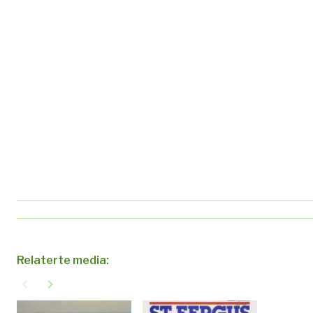
Relaterte media:
navigate_before
navigate_next