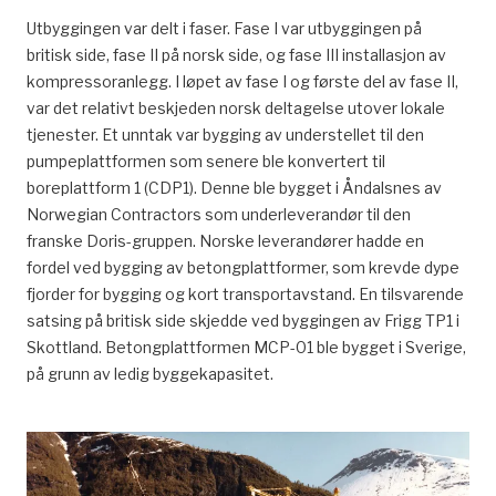
Utbyggingen var delt i faser. Fase I var utbyggingen på
britisk side, fase II på norsk side, og fase III installasjon av
kompressoranlegg. I løpet av fase I og første del av fase II,
var det relativt beskjeden norsk deltagelse utover lokale
tjenester. Et unntak var bygging av understellet til den
pumpeplattformen som senere ble konvertert til
boreplattform 1 (CDP1). Denne ble bygget i Åndalsnes av
Norwegian Contractors som underleverandør til den
franske Doris-gruppen. Norske leverandører hadde en
fordel ved bygging av betongplattformer, som krevde dype
fjorder for bygging og kort transportavstand. En tilsvarende
satsing på britisk side skjedde ved byggingen av Frigg TP1 i
Skottland. Betongplattformen MCP-01 ble bygget i Sverige,
på grunn av ledig byggekapasitet.