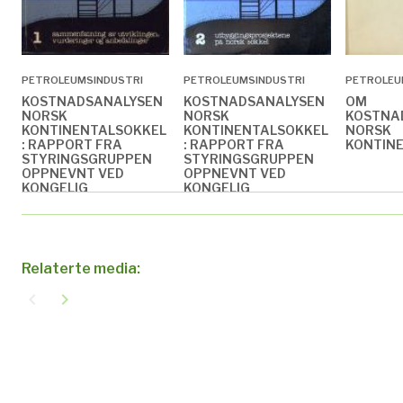
PETROLEUMSINDUSTRI
PETROLEUMSINDUSTRI
PETROLEU
KOSTNADSANALYSEN
KOSTNADSANALYSEN
OM
NORSK
NORSK
KOSTNA
KONTINENTALSOKKEL
KONTINENTALSOKKEL
NORSK
: RAPPORT FRA
: RAPPORT FRA
KONTIN
STYRINGSGRUPPEN
STYRINGSGRUPPEN
OPPNEVNT VED
OPPNEVNT VED
KONGELIG
KONGELIG
RESOLUSJON AV 16.
RESOLUSJON AV 16.
MARS 1979 :
MARS 1979 :
RAPPORTEN AVGITT
RAPPORTEN AVGITT
TIL OLJE- OG
TIL OLJE- OG
ENERGIDEPARTEMENTET
ENERGIDEPARTEMENTET
Relaterte media:
29. APRIL 1980. 1 :
29. APRIL 1980. 2 :
SAMMENFATNING AV
UTBYGGINGSPROSJEKTENE
navigate_before
navigate_next
UTVIKLINGEN,
PÅ NORSK SOKKEL
VURDERINGER OG
ANBEFALINGER