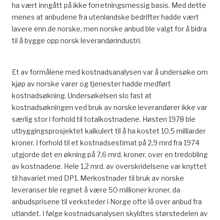
ha vært inngått på ikke forretningsmessig basis. Med dette
menes at anbudene fra utenlandske bedrifter hadde vært
lavere enn de norske, men norske anbud ble valgt for å bidra
til å bygge opp norsk leverandørindustri.
Et av formålene med kostnadsanalysen var å undersøke om
kjøp av norske varer og tjenester hadde medført
kostnadsøkning. Undersøkelsen slo fast at
kostnadsøkningen ved bruk av norske leverandører ikke var
særlig stor i forhold til totalkostnadene. Høsten 1978 ble
utbyggingsprosjektet kalkulert til å ha kostet 10,5 milliarder
kroner. I forhold til et kostnadsestimat på 2,9 mrd fra 1974
utgjorde det en økning på 7,6 mrd. kroner, over en tredobling
av kostnadene. Hele 1,2 mrd. av overskridelsene var knyttet
til havariet med DP1. Merkostnader til bruk av norske
leveranser ble regnet å være 50 millioner kroner, da
anbudsprisene til verksteder i Norge ofte lå over anbud fra
utlandet. I følge kostnadsanalysen skyldtes størstedelen av