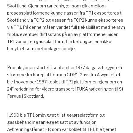
Skottland. Gjennom rørledninger som gikk mellom
prosessplattformene kunne gassen fra TP1 eksporteres til
Skottland via TCP2 og gassen fra TCP2 kunne eksporteres
via TP1. På denne måten var det full fleksibilitet med hensyn
til bl.a. eventuell driftsstans på en av plattformene. Siden
TP1 var en ren gassplattform, ble betongcellene ikke
benyttet som mellomlager for olje.
Produksjonen startet i september 1977 da gass begynte å
strømme fra boreplattformen CDP1. Gass fra Alwyn feltet
ble i november 1987 koblet til TP1 plattformen gjennom en
24″ rørledning for videre transport i FUKA rørledningen til St
Fergus i Skottland.
I 1990 ble TP1 ombygget til stigerørsplattform og
gassbehandlingsanlegget satt ut av funksjon.
Avbrenningstårnet FP, som var koblet til TP1, ble fjernet