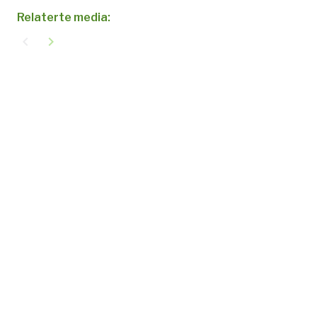
Relaterte media:
navigate_before
navigate_next