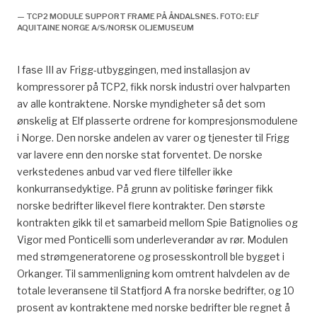
— TCP2 MODULE SUPPORT FRAME PÅ ÅNDALSNES. FOTO: ELF
AQUITAINE NORGE A/S/NORSK OLJEMUSEUM
I fase III av Frigg-utbyggingen, med installasjon av
kompressorer på TCP2, fikk norsk industri over halvparten
av alle kontraktene. Norske myndigheter så det som
ønskelig at Elf plasserte ordrene for kompresjonsmodulene
i Norge. Den norske andelen av varer og tjenester til Frigg
var lavere enn den norske stat forventet. De norske
verkstedenes anbud var ved flere tilfeller ikke
konkurransedyktige. På grunn av politiske føringer fikk
norske bedrifter likevel flere kontrakter. Den største
kontrakten gikk til et samarbeid mellom Spie Batignolies og
Vigor med Ponticelli som underleverandør av rør. Modulen
med strømgeneratorene og prosesskontroll ble bygget i
Orkanger. Til sammenligning kom omtrent halvdelen av de
totale leveransene til Statfjord A fra norske bedrifter, og 10
prosent av kontraktene med norske bedrifter ble regnet å