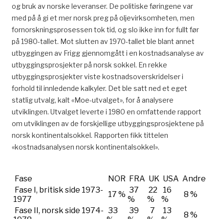
og bruk av norske leveranser. De politiske føringene var
med på å gi et mer norsk preg på oljevirksomheten, men
fornorskningsprosessen tok tid, og slo ikke inn for fullt før
på 1980-tallet. Mot slutten av 1970-tallet ble blant annet
utbyggingen av Frigg gjennomgått i en kostnadsanalyse av
utbyggingsprosjekter på norsk sokkel. En rekke
utbyggingsprosjekter viste kostnadsoverskridelser i
forhold til innledende kalkyler. Det ble satt ned et eget
statlig utvalg, kalt «Moe-utvalget», for å analysere
utviklingen. Utvalget leverte i 1980 en omfattende rapport
om utviklingen av de forskjellige utbyggingsprosjektene på
norsk kontinentalsokkel. Rapporten fikk tittelen
«kostnadsanalysen norsk kontinentalsokkel».
Fase
NOR
FRA
UK
USA
Andre
Fase I, britisk side 1973-
37
22
16
17 %
8 %
1977
%
%
%
Fase II, norsk side 1974-
33
39
7
13
8 %