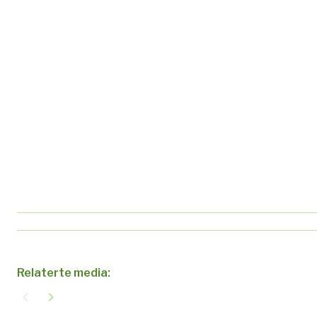
Relaterte media:
navigate_before
navigate_next