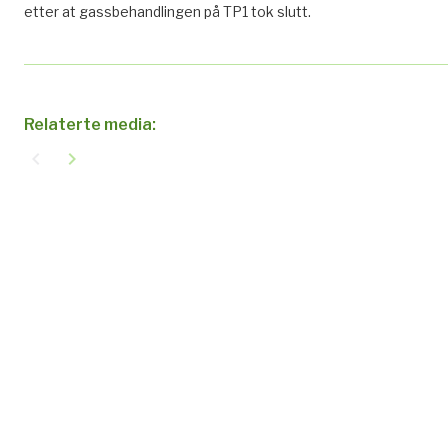
etter at gassbehandlingen på TP1 tok slutt.
Relaterte media:
navigate_before
navigate_next