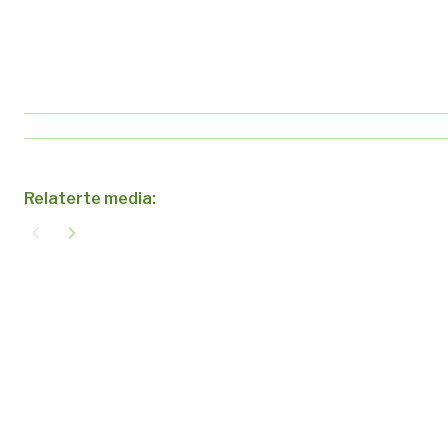
Relaterte media:
navigate_before
navigate_next