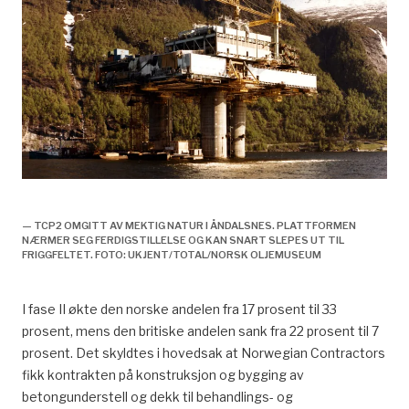
Leveranser til utbyggingen, økonomi og samfunn,
— TCP2 OMGITT AV MEKTIG NATUR I ÅNDALSNES. PLATTFORMEN
NÆRMER SEG FERDIGSTILLELSE OG KAN SNART SLEPES UT TIL
FRIGGFELTET. FOTO: UKJENT/TOTAL/NORSK OLJEMUSEUM
I fase II økte den norske andelen fra 17 prosent til 33
prosent, mens den britiske andelen sank fra 22 prosent til 7
prosent. Det skyldtes i hovedsak at Norwegian Contractors
fikk kontrakten på konstruksjon og bygging av
betongunderstell og dekk til behandlings- og