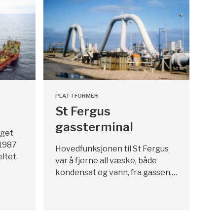
PLATTFORMER
St Fergus
gassterminal
aget
 1987
Hovedfunksjonen til St Fergus
ltet.
var å fjerne all væske, både
kondensat og vann, fra gassen,…