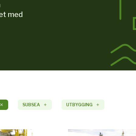
m
let med
SUBSEA
UTBYGGING
close
add
add