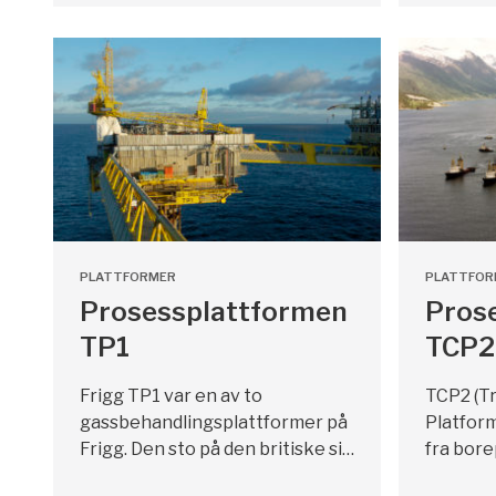
PLATTFORMER
PLATTFOR
Prosessplattformen
Pros
TP1
TCP2
Frigg TP1 var en av to
TCP2 (T
gassbehandlingsplattformer på
Platform
Frigg. Den sto på den britiske si…
fra bor