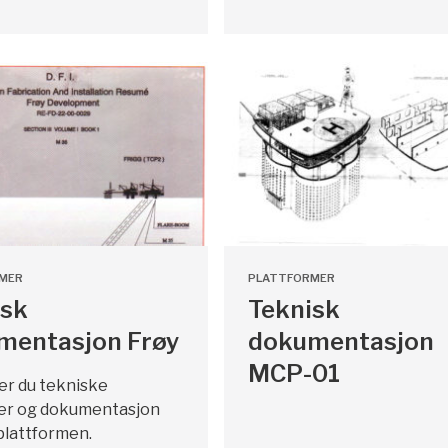
MER
PLATTFORMER
isk
Teknisk
mentasjon Frøy
dokumentasjon
MCP-01
er du tekniske
er og dokumentasjon
plattformen.