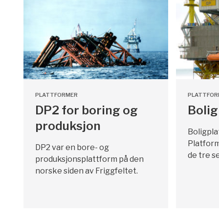
PLATTFORMER
PLATTFOR
DP2 for boring og
Boli
produksjon
Boligpl
Platform
DP2 var en bore- og
de tre s
produksjonsplattform på den
norske siden av Friggfeltet.