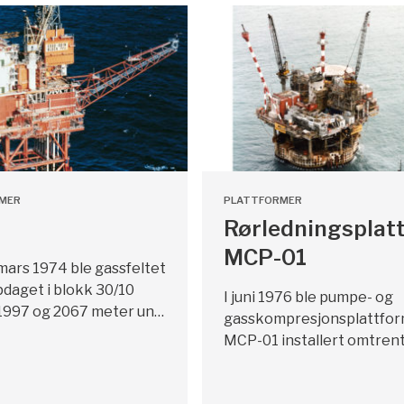
MER
PLATTFORMER
Rørledningsplat
MCP-01
mars 1974 ble gassfeltet
daget i blokk 30/10
I juni 1976 ble pumpe- og
1997 og 2067 meter un…
gasskompresjonsplattfo
MCP-01 installert omtren