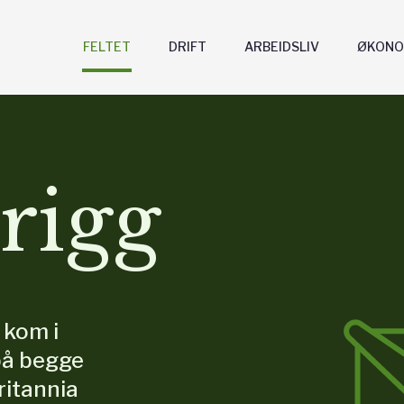
FELTET
DRIFT
ARBEIDSLIV
ØKONO
Frigg
 kom i
 på begge
ritannia