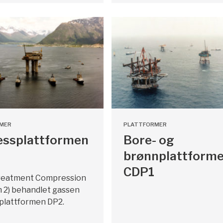
MER
PLATTFORMER
essplattformen
Bore- og
brønnplattform
CDP1
reatment Compression
 2) behandlet gassen
eplattformen DP2.