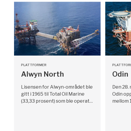
PLATTFORMER
PLATTFOR
Alwyn North
Odin
Lisensen for Alwyn-området ble
Den 28. 
gitt i 1965 til Total Oil Marine
Odin opp
(33,33 prosent) som ble operat…
mellom 