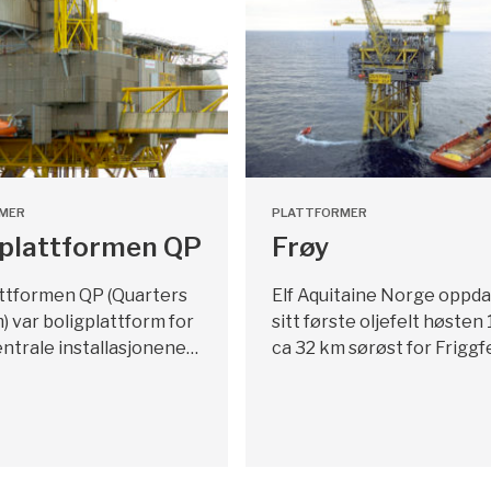
MER
PLATTFORMER
gplattformen QP
Frøy
attformen QP (Quarters
Elf Aquitaine Norge oppd
) var boligplattform for
sitt første oljefelt høsten
entrale installasjonene…
ca 32 km sørøst for Friggfe