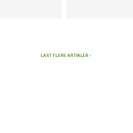
LAST
FLERE ARTIKLER
navigate_next