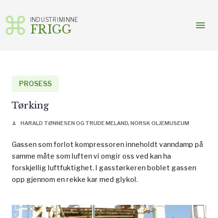
INDUSTRIMINNE
menu
FRIGG
Gå
til
innhold
PROSESS
Tørking
HARALD TØNNESEN OG TRUDE MELAND, NORSK OLJEMUSEUM
person
Gassen som forlot kompressoren inneholdt vanndamp på
samme måte som luften vi omgir oss ved kan ha
forskjellig luftfuktighet. I gasstørkeren boblet gassen
opp gjennom en rekke kar med glykol.