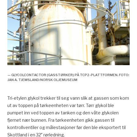
— GLYCOLCONTACTOR (GASSTØRKER) PÅ TCP2-PLATTFORMEN. FOTO:
JAN A. TJEMSLAND/NORSK OLJEMUSEUM
Tri-etylen glykol trekker til seg vann slik at gassen som kom
ut av toppen på tørkeenheten var tørr. Tørr glykol ble
pumpet inn ved toppen av tanken og den våte glykolen
fjernet nær bunnen. Fra tørkeenheten gikk gassen til
kontrollventiler og målestasjoner før den ble eksportert til
Skottland i en 32″ rørledning.