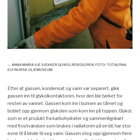
Tørking, drift,
— ANNA MARIA SÆ SJEKKER GLYKOL REBOILEREN. FOTO: TOTALFINA
ELF/NORSK OLJEMUSEUM
Etter at gassen, kondensat og vann var separert, gikk
gassen inn til glykolkontaktoren, hvor den ble tørket for
resten av vannet. Gassen kom inn i bunnen av tårnet og
boblet opp gjennom glykolen som kom inn på toppen. Glykol,
som er et produkt fra karbohydrater og sammenlignbart
med frostvæsken som brukes i radiatoren på en bil, har stor
evne til å binde til seg vann. Gassen steg opp igjennom flere