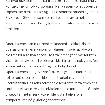
kar hvor glykolen hadde samlet seg slik det ble mest mulig
kontakt mellom glykol og gass. Når gassen kom ut igjen på
toppen, var den helt tørr og kunne sendes i rørledningene til
St. Fergus. Glykolen som kom ut i bunnen av tårnet, ble
varmet opp og tørket i en glykolregenerator, for så å brukes
om igjen.
Operatørene, sammen med en laborant, sjekket disse
operasjonene flere ganger om dagen. Prøver av glykolen
ble tatt for å se kvaliteten. Hvis vannmengden var for liten,
viste det at glykolen ikke lengre klart å ta opp nok vann. Det
kunne bety at den var slitt og måtte byttes ut.
Operatørenes oppgave var å sikre at gassen hadde den
rette tørrheten før den ble sendt i rørledningene til
Storbritannia. Gassens tørrhet ble bestemt ut fra glykolens
tørrhet og hvor mye vann glykolen hadde mulighet til å binde
til seg. Tørrheten på glykolen ble justert gjennom
temperaturen på glykolregeneratoren.