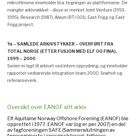
mikrofilmene inneholder bl.a. tegninger av plattformene. De
mangler arkivnøkkel – disse er merket Joint Venture (1993-
1995), Research (1987), Alwyn (RTI 001), East Frigg og East
Frigg project.
Ya – SAMLEDE ARKIVSTYKKER – OVERFØRT FRA
TOTAL NORGE (ETTER FUSJON MED ELF OG FINA),
1999 – 2000
Serien er lagt til arkivet ved intern opprydning, og inneholder
rapporter vedrørende integration team 2000, Snøhvit og
referanseverk.
Oversikt over EANOF sitt arkiv
Elf Aquitaine Norway Offshore Forening (EANOF) ble
opprettet i 1977. EANOF var (og er per 2007) en del
av fagforeningen SAFE (Sammenslutningen av
fagorganiserte i energisektoren), tidligere