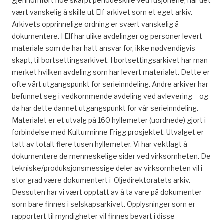
gjennomført noe skarpt periodeskille ved fusjonene, har det
vært vanskelig å skille ut Elf-arkivet som et eget arkiv.
Arkivets opprinnelige ordning er svært vanskelig å
dokumentere. I Elf har ulike avdelinger og personer levert
materiale som de har hatt ansvar for, ikke nødvendigvis
skapt, til bortsettingsarkivet. I bortsettingsarkivet har man
merket hvilken avdeling som har levert materialet. Dette er
ofte vårt utgangspunkt for serieinndeling. Andre arkiver har
befunnet seg i vedkommende avdeling ved avlevering – og
da har dette dannet utgangspunkt for vår serieinndeling.
Materialet er et utvalg på 160 hyllemeter (uordnede) gjort i
forbindelse med Kulturminne Frigg prosjektet. Utvalget er
tatt av totalt flere tusen hyllemeter. Vi har vektlagt å
dokumentere de menneskelige sider ved virksomheten. De
tekniske/produksjonsmessige deler av virksomheten vil i
stor grad være dokumentert i Oljedirektoratets arkiv.
Dessuten har vi vært opptatt av å ta vare på dokumenter
som bare finnes i selskapsarkivet. Opplysninger som er
rapportert til myndigheter vil finnes bevart i disse