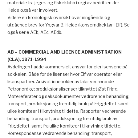
materiale fra jeger- og fiskeklubb i regi av bedriften der
Heide også var involvert.
Videre en kronologisk oversikt over inngående og
utgående brev for Yngvar B. Heide (konserndirektør i Elf). Se
også serie AEb, AEc, AEdb.
AB – COMMERCIAL AND LICENCE ADMINISTRATION
(CLA), 1971-1994
Avdelingen hadde kommersielt ansvar for eierlisensene på
sokkelen. Både for de lisenser hvor Elf var operatør eller
lisenspartner. Arkivet inneholder avtaler vedrørende
Petronord og produksjonslisenser tilknyttet Øst Frigg.
Møtereferater og saksdokumenter vedrørende behandling,
transport, produksjon og fremtidig bruk på Friggfeltet, samt
ulike komiteer i tilknytning til dette. Rapporter vedrørende
behandling, transport, produksjon og fremtidig bruk av
Friggfeltet, samt fra ulike komiteer i tilknytning til dette.
Korrespondanse vedrørende behandling, transport,