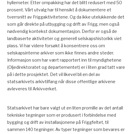
hyllemeter. Etter ompakking har det blitt redusert med 50
prosent. Vårt utvalg har til hensikt å dokumentere et
tverrsnitt av Friggaktivitetene. Og da ikke utelukkende det
som går direkte på utbygging og drift av Frigg, men også
nødvendig kontekst dokumentasjon. Derfor er også de
landbaserte aktiviteter og generell selskapshistorikk viet
plass. Vi har videre forsøkt å konsentrere oss om
selskapsinterne arkiver som ikke finnes andre steder.
Informasjon som har vært rapportert inn til myndighetene
(Oljedirektoratet og departementet) er i liten grad tatt vare
på i dette prosjektet. Det vil likevel bli en del av
statsarkivets arkivtilfang når disse offentlige arkivene
avleveres til Arkivverket.
Statsarkivet har bare valgt ut en liten promille av det antall
tekniske tegninger som er produsert i forbindelse med
bygging og drift av installasjonene på Friggfeltet, til
sammen 140 tegninger. Av typer tegninger som bevares er