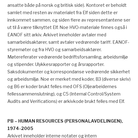
ansatte både på norsk og britisk side). Kontoret er beholdt
samlet med resten av materialet fra Elf siden dette er
innkommet sammen, og siden flere av representantene ser
ut til å være tilknyttet Elf. Noe HVO-materiale finnes også i
EANOF sitt arkiv. Arkivet inneholder avtaler med
samarbeidsaktører, samt avtaler vedrørende tariff. EANOF-
styremøter og fra HVO og samarbeidsaktører.
Møtereferater vedrørende bedriftsforsamling, arbeidsmiljø
og stipender. Ulykkesrapporter og årsrapporter.
Saksdokumenter og korrespondanse vedrørende sikkerhet
og arbeidsmiljø. Noe er merket med koder, B3 (diverse skriv)
og B6 er koder brukt felles med OFS (Oljearbeidernes
fellessammenslutning), og C5 (Internal Control/System
Audits and Verifications) er arkivkode brukt felles med Elf.
PB – HUMAN RESOURCES (PERSONALAVDELINGEN),
1974-2005
Arkivet inneholder interne notater og intern