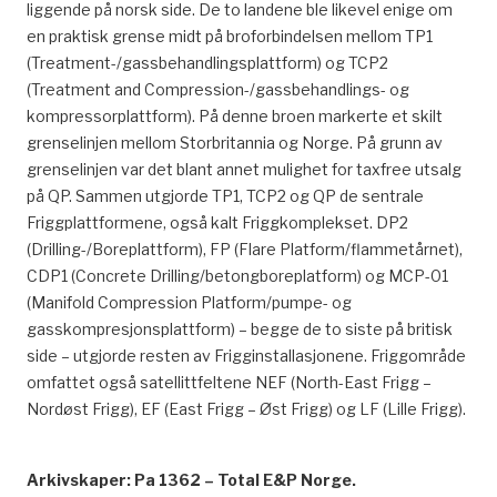
liggende på norsk side. De to landene ble likevel enige om
en praktisk grense midt på broforbindelsen mellom TP1
(Treatment-/gassbehandlingsplattform) og TCP2
(Treatment and Compression-/gassbehandlings- og
kompressorplattform). På denne broen markerte et skilt
grenselinjen mellom Storbritannia og Norge. På grunn av
grenselinjen var det blant annet mulighet for taxfree utsalg
på QP. Sammen utgjorde TP1, TCP2 og QP de sentrale
Friggplattformene, også kalt Friggkomplekset. DP2
(Drilling-/Boreplattform), FP (Flare Platform/flammetårnet),
CDP1 (Concrete Drilling/betongboreplatform) og MCP-01
(Manifold Compression Platform/pumpe- og
gasskompresjonsplattform) – begge de to siste på britisk
side – utgjorde resten av Frigginstallasjonene. Friggområde
omfattet også satellittfeltene NEF (North-East Frigg –
Nordøst Frigg), EF (East Frigg – Øst Frigg) og LF (Lille Frigg).
Arkivskaper: Pa 1362 – Total E&P Norge.