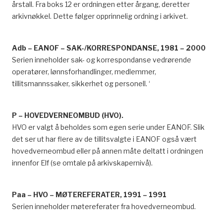
årstall. Fra boks 12 er ordningen etter årgang, deretter
arkivnøkkel. Dette følger opprinnelig ordning i arkivet.
Adb – EANOF – SAK-/KORRESPONDANSE, 1981 – 2000
Serien inneholder sak- og korrespondanse vedrørende
operatører, lønnsforhandlinger, medlemmer,
tillitsmannssaker, sikkerhet og personell. ‘
P – HOVEDVERNEOMBUD (HVO).
HVO er valgt å beholdes som egen serie under EANOF. Slik
det ser ut har flere av de tillitsvalgte i EANOF også vært
hovedverneombud eller på annen måte deltatt i ordningen
innenfor Elf (se omtale på arkivskapernivå).
Paa – HVO – MØTEREFERATER, 1991 – 1991
Serien inneholder møtereferater fra hovedverneombud.