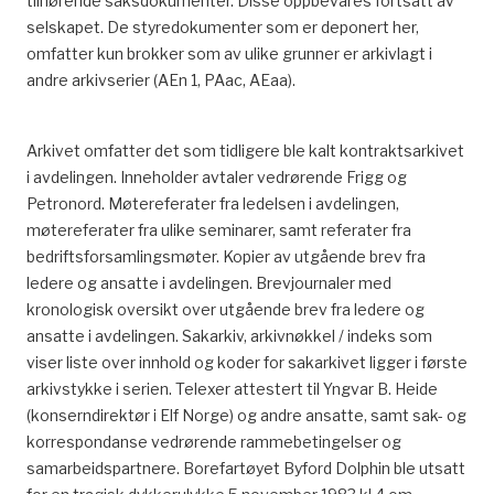
tilhørende saksdokumenter. Disse oppbevares fortsatt av
selskapet. De styredokumenter som er deponert her,
omfatter kun brokker som av ulike grunner er arkivlagt i
andre arkivserier (AEn 1, PAac, AEaa).
Arkivet omfatter det som tidligere ble kalt kontraktsarkivet
i avdelingen. Inneholder avtaler vedrørende Frigg og
Petronord. Møtereferater fra ledelsen i avdelingen,
møtereferater fra ulike seminarer, samt referater fra
bedriftsforsamlingsmøter. Kopier av utgående brev fra
ledere og ansatte i avdelingen. Brevjournaler med
kronologisk oversikt over utgående brev fra ledere og
ansatte i avdelingen. Sakarkiv, arkivnøkkel / indeks som
viser liste over innhold og koder for sakarkivet ligger i første
arkivstykke i serien. Telexer attestert til Yngvar B. Heide
(konserndirektør i Elf Norge) og andre ansatte, samt sak- og
korrespondanse vedrørende rammebetingelser og
samarbeidspartnere. Borefartøyet Byford Dolphin ble utsatt