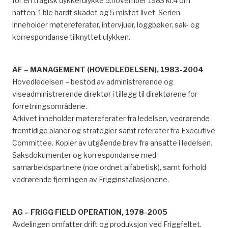
for en tragisk dykkerulykke 5.november 1983 kl.4 om
natten. 1 ble hardt skadet og 5 mistet livet. Serien
inneholder møtereferater, intervjuer, loggbøker, sak- og
korrespondanse tilknyttet ulykken.
AF – MANAGEMENT (HOVEDLEDELSEN), 1983-2004
Hovedledelsen – bestod av administrerende og
viseadministrerende direktør i tillegg til direktørene for
forretningsområdene.
Arkivet inneholder møtereferater fra ledelsen, vedrørende
fremtidige planer og strategier samt referater fra Executive
Committee. Kopier av utgående brev fra ansatte i ledelsen.
Saksdokumenter og korrespondanse med
samarbeidspartnere (noe ordnet alfabetisk), samt forhold
vedrørende fjerningen av Frigginstallasjonene.
AG – FRIGG FIELD OPERATION, 1978-2005
Avdelingen omfatter drift og produksjon ved Friggfeltet.