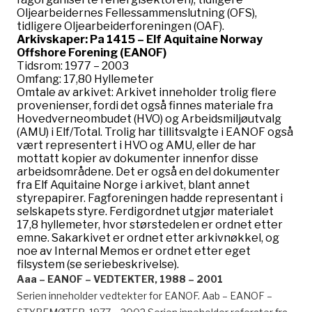
Oljearbeidernes Fellessammenslutning (OFS),
tidligere Oljearbeiderforeningen (OAF).
Arkivskaper: Pa 1415 – Elf Aquitaine Norway
Offshore Forening (EANOF)
Tidsrom: 1977 – 2003
Omfang: 17,80 Hyllemeter
Omtale av arkivet: Arkivet inneholder trolig flere
provenienser, fordi det også finnes materiale fra
Hovedverneombudet (HVO) og Arbeidsmiljøutvalg
(AMU) i Elf/Total. Trolig har tillitsvalgte i EANOF også
vært representert i HVO og AMU, eller de har
mottatt kopier av dokumenter innenfor disse
arbeidsområdene. Det er også en del dokumenter
fra Elf Aquitaine Norge i arkivet, blant annet
styrepapirer. Fagforeningen hadde representant i
selskapets styre. Ferdigordnet utgjør materialet
17,8 hyllemeter, hvor størstedelen er ordnet etter
emne. Sakarkivet er ordnet etter arkivnøkkel, og
noe av Internal Memos er ordnet etter eget
filsystem (se seriebeskrivelse).
Aaa – EANOF – VEDTEKTER, 1988 – 2001
Serien inneholder vedtekter for EANOF. Aab – EANOF –