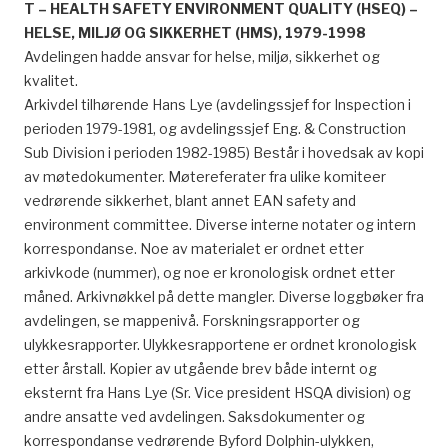
T – HEALTH SAFETY ENVIRONMENT QUALITY (HSEQ) –
HELSE, MILJØ OG SIKKERHET (HMS), 1979-1998
Avdelingen hadde ansvar for helse, miljø, sikkerhet og
kvalitet.
Arkivdel tilhørende Hans Lye (avdelingssjef for Inspection i
perioden 1979-1981, og avdelingssjef Eng. & Construction
Sub Division i perioden 1982-1985) Består i hovedsak av kopi
av møtedokumenter. Møtereferater fra ulike komiteer
vedrørende sikkerhet, blant annet EAN safety and
environment committee. Diverse interne notater og intern
korrespondanse. Noe av materialet er ordnet etter
arkivkode (nummer), og noe er kronologisk ordnet etter
måned. Arkivnøkkel på dette mangler. Diverse loggbøker fra
avdelingen, se mappenivå. Forskningsrapporter og
ulykkesrapporter. Ulykkesrapportene er ordnet kronologisk
etter årstall. Kopier av utgående brev både internt og
eksternt fra Hans Lye (Sr. Vice president HSQA division) og
andre ansatte ved avdelingen. Saksdokumenter og
korrespondanse vedrørende Byford Dolphin-ulykken,