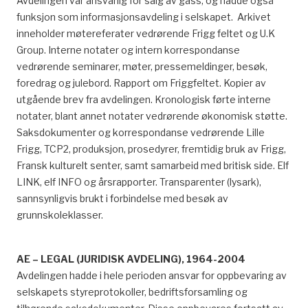
Avdelingen var ansvarlig for salg av gass, og hadde også
funksjon som informasjonsavdeling i selskapet. Arkivet
inneholder møtereferater vedrørende Frigg feltet og U.K
Group. Interne notater og intern korrespondanse
vedrørende seminarer, møter, pressemeldinger, besøk,
foredrag og julebord. Rapport om Friggfeltet. Kopier av
utgående brev fra avdelingen. Kronologisk førte interne
notater, blant annet notater vedrørende økonomisk støtte.
Saksdokumenter og korrespondanse vedrørende Lille
Frigg, TCP2, produksjon, prosedyrer, fremtidig bruk av Frigg,
Fransk kulturelt senter, samt samarbeid med britisk side. Elf
LINK, elf INFO og årsrapporter. Transparenter (lysark),
sannsynligvis brukt i forbindelse med besøk av
grunnskoleklasser.
AE – LEGAL (JURIDISK AVDELING), 1964-2004
Avdelingen hadde i hele perioden ansvar for oppbevaring av
selskapets styreprotokoller, bedriftsforsamling og