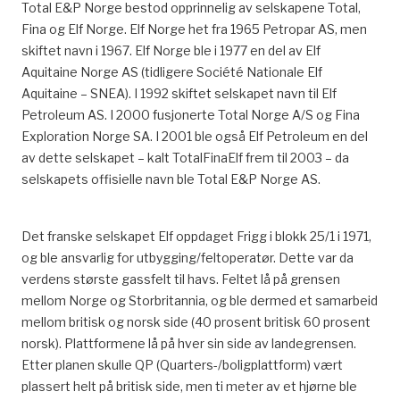
Total E&P Norge bestod opprinnelig av selskapene Total,
Fina og Elf Norge. Elf Norge het fra 1965 Petropar AS, men
skiftet navn i 1967. Elf Norge ble i 1977 en del av Elf
Aquitaine Norge AS (tidligere Société Nationale Elf
Aquitaine – SNEA). I 1992 skiftet selskapet navn til Elf
Petroleum AS. I 2000 fusjonerte Total Norge A/S og Fina
Exploration Norge SA. I 2001 ble også Elf Petroleum en del
av dette selskapet – kalt TotalFinaElf frem til 2003 – da
selskapets offisielle navn ble Total E&P Norge AS.
Det franske selskapet Elf oppdaget Frigg i blokk 25/1 i 1971,
og ble ansvarlig for utbygging/feltoperatør. Dette var da
verdens største gassfelt til havs. Feltet lå på grensen
mellom Norge og Storbritannia, og ble dermed et samarbeid
mellom britisk og norsk side (40 prosent britisk 60 prosent
norsk). Plattformene lå på hver sin side av landegrensen.
Etter planen skulle QP (Quarters-/boligplattform) vært
plassert helt på britisk side, men ti meter av et hjørne ble