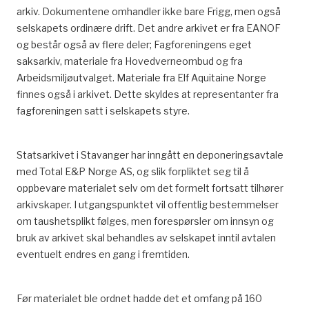
arkiv. Dokumentene omhandler ikke bare Frigg, men også
selskapets ordinære drift. Det andre arkivet er fra EANOF
og består også av flere deler; Fagforeningens eget
saksarkiv, materiale fra Hovedverneombud og fra
Arbeidsmiljøutvalget. Materiale fra Elf Aquitaine Norge
finnes også i arkivet. Dette skyldes at representanter fra
fagforeningen satt i selskapets styre.
Statsarkivet i Stavanger har inngått en deponeringsavtale
med Total E&P Norge AS, og slik forpliktet seg til å
oppbevare materialet selv om det formelt fortsatt tilhører
arkivskaper. I utgangspunktet vil offentlig bestemmelser
om taushetsplikt følges, men forespørsler om innsyn og
bruk av arkivet skal behandles av selskapet inntil avtalen
eventuelt endres en gang i fremtiden.
Før materialet ble ordnet hadde det et omfang på 160