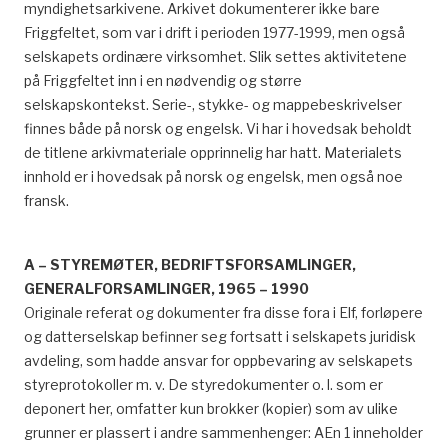
myndighetsarkivene. Arkivet dokumenterer ikke bare
Friggfeltet, som var i drift i perioden 1977-1999, men også
selskapets ordinære virksomhet. Slik settes aktivitetene
på Friggfeltet inn i en nødvendig og større
selskapskontekst. Serie-, stykke- og mappebeskrivelser
finnes både på norsk og engelsk. Vi har i hovedsak beholdt
de titlene arkivmateriale opprinnelig har hatt. Materialets
innhold er i hovedsak på norsk og engelsk, men også noe
fransk.
A – STYREMØTER, BEDRIFTSFORSAMLINGER,
GENERALFORSAMLINGER, 1965 – 1990
Originale referat og dokumenter fra disse fora i Elf, forløpere
og datterselskap befinner seg fortsatt i selskapets juridisk
avdeling, som hadde ansvar for oppbevaring av selskapets
styreprotokoller m. v. De styredokumenter o. l. som er
deponert her, omfatter kun brokker (kopier) som av ulike
grunner er plassert i andre sammenhenger: AEn 1 inneholder