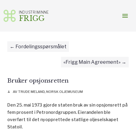
INDUSTRIMINNE
menu
FRIGG
Gå
til
innhold
Fordelingsspørsmålet
«Frigg Main Agreement»
Bruker opsjonsretten
AV TRUDE MELAND, NORSK OLJEMUSEUM
person
Den 25. mai 1973 gjorde staten bruk av sin opsjonsrett på
fem prosent i Petronordgruppen. Eierandelen ble
overført til det nyopprettede statlige oljeselskapet
Statoil.