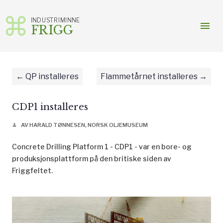
INDUSTRIMINNE
menu
FRIGG
Gå
til
innhold
QP installeres
Flammetårnet installeres
CDP1 installeres
AV HARALD TØNNESEN, NORSK OLJEMUSEUM
person
Concrete Drilling Platform 1 - CDP1 - var en bore- og
produksjonsplattform på den britiske siden av
Friggfeltet.