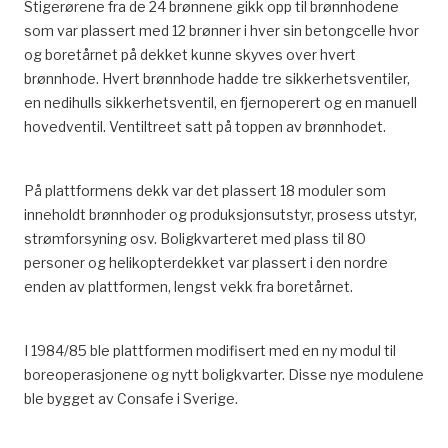
Stigerørene fra de 24 brønnene gikk opp til brønnhodene
som var plassert med 12 brønner i hver sin betongcelle hvor
og boretårnet på dekket kunne skyves over hvert
brønnhode. Hvert brønnhode hadde tre sikkerhetsventiler,
en nedihulls sikkerhetsventil, en fjernoperert og en manuell
hovedventil. Ventiltreet satt på toppen av brønnhodet.
På plattformens dekk var det plassert 18 moduler som
inneholdt brønnhoder og produksjonsutstyr, prosess utstyr,
strømforsyning osv. Boligkvarteret med plass til 80
personer og helikopterdekket var plassert i den nordre
enden av plattformen, lengst vekk fra boretårnet.
I 1984/85 ble plattformen modifisert med en ny modul til
boreoperasjonene og nytt boligkvarter. Disse nye modulene
ble bygget av Consafe i Sverige.