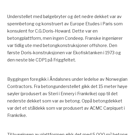
Understellet med bølgebryter og det nedre dekket var av
spennbetong og konstruert av Europe Etudes i Paris som
konsulent for C.G.Doris-Howard. Dette var en
betongplattform, men ingen Condeep. Franske ingeniører
var tidlig ute med betongkonstruksjoner offshore. Den
første Doris-konstruksjonen var Ekofisktanken i 1973 og
den neste ble CDP1 på Friggfeltet.
Byggingen foregikk i Åndalsnes under ledelse av Norwegian
Contractors. Fra betongunderstellet gikk det 15 meter høye
søyler (produsert av Steri i Ennery i Frankrike) opp til det
nederste dekket som var av betong. Oppå betongdekket
var det et ståldekk som var produsert av ACMC Carpiquet i
Frankrike.
Til byggingen av plattformen gikk det med 5.000 m³ betong