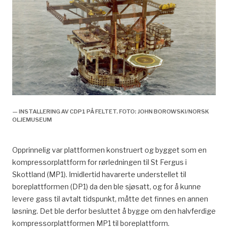
— INSTALLERING AV CDP1 PÅ FELTET. FOTO: JOHN BOROWSKI/NORSK
OLJEMUSEUM
Opprinnelig var plattformen konstruert og bygget som en
kompressorplattform for rørledningen til St Fergus i
Skottland (MP1). Imidlertid havarerte understellet til
boreplattformen (DP1) da den ble sjøsatt, og for å kunne
levere gass til avtalt tidspunkt, måtte det finnes en annen
løsning. Det ble derfor besluttet å bygge om den halvferdige
kompressorplattformen MP1 til boreplattform.