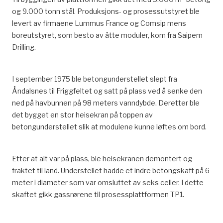
og 9.000 tonn stål. Produksjons- og prosessutstyret ble
levert av firmaene Lummus France og Comsip mens
boreutstyret, som besto av åtte moduler, kom fra Saipem
Drilling.
I september 1975 ble betongunderstellet slept fra
Åndalsnes til Friggfeltet og satt på plass ved å senke den
ned på havbunnen på 98 meters vanndybde. Deretter ble
det bygget en stor heisekran på toppen av
betongunderstellet slik at modulene kunne løftes om bord.
Etter at alt var på plass, ble heisekranen demontert og
fraktet til land. Understellet hadde et indre betongskaft på 6
meter i diameter som var omsluttet av seks celler. I dette
skaftet gikk gassrørene til prosessplattformen TP1.