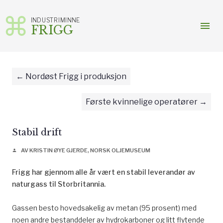
INDUSTRIMINNE
menu
FRIGG
Gå
til
innhold
Nordøst Frigg i produksjon
Første kvinnelige operatører
Stabil drift
AV KRISTIN ØYE GJERDE, NORSK OLJEMUSEUM
person
Frigg har gjennom alle år vært en stabil leverandør av
naturgass til Storbritannia.
Gassen besto hovedsakelig av metan (95 prosent) med
noen andre bestanddeler av hydrokarboner og litt flytende