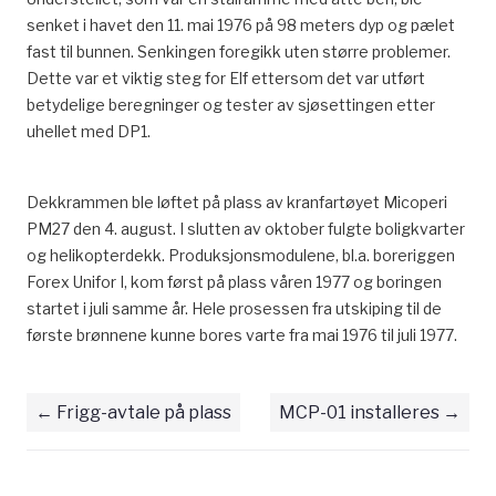
senket i havet den 11. mai 1976 på 98 meters dyp og pælet
fast til bunnen. Senkingen foregikk uten større problemer.
Dette var et viktig steg for Elf ettersom det var utført
betydelige beregninger og tester av sjøsettingen etter
uhellet med DP1.
Dekkrammen ble løftet på plass av kranfartøyet Micoperi
PM27 den 4. august. I slutten av oktober fulgte boligkvarter
og helikopterdekk. Produksjonsmodulene, bl.a. boreriggen
Forex Unifor I, kom først på plass våren 1977 og boringen
startet i juli samme år. Hele prosessen fra utskiping til de
første brønnene kunne bores varte fra mai 1976 til juli 1977.
Frigg-avtale på plass
MCP-01 installeres