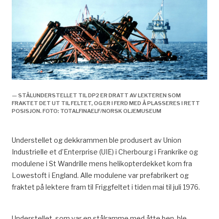
— STÅLUNDERSTELLET TIL DP2 ER DRATT AV LEKTEREN SOM
FRAKTET DET UT TIL FELTET, OG ER I FERD MED Å PLASSERES I RETT
POSISJON. FOTO: TOTALFINAELF/NORSK OLJEMUSEUM
Understellet og dekkrammen ble produsert av Union
Industrielle et d’Enterprise (UIE) i Cherbourg i Frankrike og
modulene i St Wandrille mens helikopterdekket kom fra
Lowestoft i England. Alle modulene var prefabrikert og
fraktet på lektere fram til Friggfeltet i tiden mai til juli 1976.
Understellet, som var en stålramme med åtte ben, ble