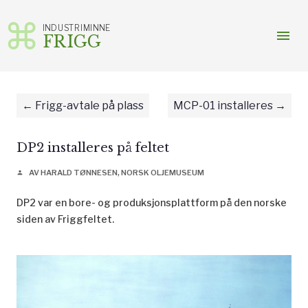
INDUSTRIMINNE
menu
FRIGG
Gå
til
innhold
Frigg-avtale på plass
MCP-01 installeres
DP2 installeres på feltet
AV HARALD TØNNESEN, NORSK OLJEMUSEUM
person
DP2 var en bore- og produksjonsplattform på den norske
siden av Friggfeltet.