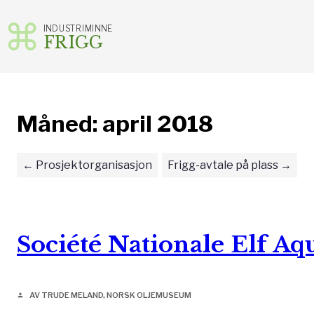
INDUSTRIMINNE
FRIGG
Gå
til
innhold
Måned:
april 2018
Prosjektorganisasjon
Frigg-avtale på plass
Société Nationale Elf Aq
AV TRUDE MELAND, NORSK OLJEMUSEUM
person