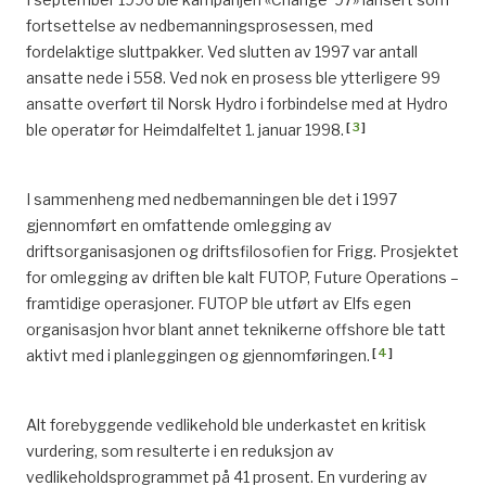
fortsettelse av nedbemanningsprosessen, med
fordelaktige sluttpakker. Ved slutten av 1997 var antall
ansatte nede i 558. Ved nok en prosess ble ytterligere 99
ansatte overført til Norsk Hydro i forbindelse med at Hydro
[
3
]
ble operatør for Heimdalfeltet 1. januar 1998.
I sammenheng med nedbemanningen ble det i 1997
gjennomført en omfattende omlegging av
driftsorganisasjonen og driftsfilosofien for Frigg. Prosjektet
for omlegging av driften ble kalt FUTOP, Future Operations –
framtidige operasjoner. FUTOP ble utført av Elfs egen
organisasjon hvor blant annet teknikerne offshore ble tatt
[
4
]
aktivt med i planleggingen og gjennomføringen.
Alt forebyggende vedlikehold ble underkastet en kritisk
vurdering, som resulterte i en reduksjon av
vedlikeholdsprogrammet på 41 prosent. En vurdering av