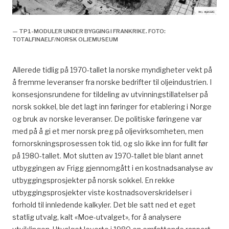
— TP1-MODULER UNDER BYGGING I FRANKRIKE. FOTO:
TOTALFINAELF/NORSK OLJEMUSEUM
Allerede tidlig på 1970-tallet la norske myndigheter vekt på
å fremme leveranser fra norske bedrifter til oljeindustrien. I
konsesjonsrundene for tildeling av utvinningstillatelser på
norsk sokkel, ble det lagt inn føringer for etablering i Norge
og bruk av norske leveranser. De politiske føringene var
med på å gi et mer norsk preg på oljevirksomheten, men
fornorskningsprosessen tok tid, og slo ikke inn for fullt før
på 1980-tallet. Mot slutten av 1970-tallet ble blant annet
utbyggingen av Frigg gjennomgått i en kostnadsanalyse av
utbyggingsprosjekter på norsk sokkel. En rekke
utbyggingsprosjekter viste kostnadsoverskridelser i
forhold til innledende kalkyler. Det ble satt ned et eget
statlig utvalg, kalt «Moe-utvalget», for å analysere