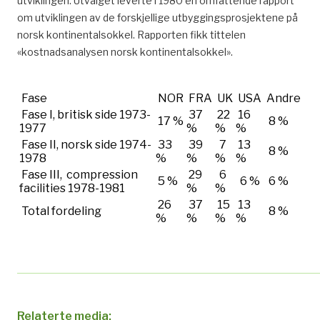
utviklingen. Utvalget leverte i 1980 en omfattende rapport
om utviklingen av de forskjellige utbyggingsprosjektene på
norsk kontinentalsokkel. Rapporten fikk tittelen
«kostnadsanalysen norsk kontinentalsokkel».
Fase
NOR
FRA
UK
USA
Andre
Fase I, britisk side 1973-
37
22
16
17 %
8 %
1977
%
%
%
Fase II, norsk side 1974-
33
39
7
13
8 %
1978
%
%
%
%
Fase III, compression
29
6
5 %
6 %
6 %
facilities 1978-1981
%
%
26
37
15
13
Total fordeling
8 %
%
%
%
%
Relaterte media: