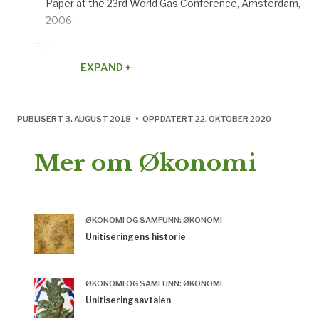
Paper at the 23rd World Gas Conference, Amsterdam,
2006.
^
http://www.akerkvaerner.com/internet/AboutUs/AkerK
EXPAND +
PUBLISERT 3. AUGUST 2018 • OPPDATERT 22. OKTOBER 2020
Mer om Økonomi
ØKONOMI OG SAMFUNN: ØKONOMI
Unitiseringens historie
ØKONOMI OG SAMFUNN: ØKONOMI
Unitiseringsavtalen