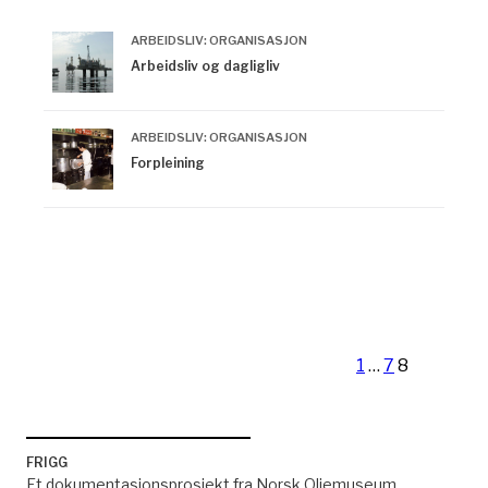
ARBEIDSLIV: ORGANISASJON
Arbeidsliv og dagligliv
ARBEIDSLIV: ORGANISASJON
Forpleining
Forrige
Side
Side
Side
side
Sidepaginering
1
…
7
8
FRIGG
Et dokumentasjonsprosjekt fra Norsk Oljemuseum