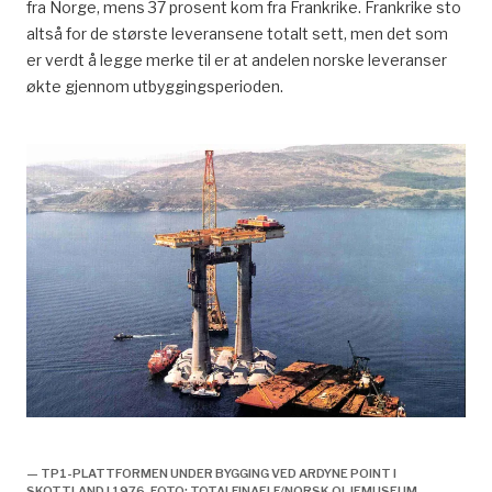
fra Norge, mens 37 prosent kom fra Frankrike. Frankrike sto
altså for de største leveransene totalt sett, men det som
er verdt å legge merke til er at andelen norske leveranser
økte gjennom utbyggingsperioden.
TP1 installeres, forsidebilde, historie,
— TP1-PLATTFORMEN UNDER BYGGING VED ARDYNE POINT I
SKOTTLAND I 1976. FOTO: TOTALFINAELF/NORSK OLJEMUSEUM