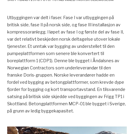
Utbyggingen var delt i faser. Fase I var utbyggingen på
britisk side, fase II på norsk side, og fase III installasjon av
kompressoranlegg. I løpet av fase I og første del av fase II,
var det relativt beskjeden norsk deltagelse utover lokale
tjenester. Et unntak var bygging av understellet til den
pumpeplattformen som senere ble konvertert til
boreplattform 1 (CDP1). Denne ble bygget i Åndalsnes av
Norwegian Contractors som underleverandør til den
franske Doris-gruppen. Norske leverandører hadde en
fordel ved bygging av betongplattformer, som krevde dype
fjorder for bygging og kort transportavstand. En tilsvarende
satsing på britisk side skjedde ved byggingen av Frigg TP1 i
Skottland. Betongplattformen MCP-01 ble bygget i Sverige,
på grunn av ledig byggekapasitet.