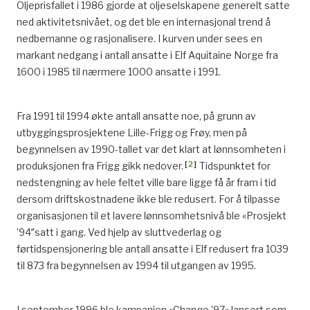
Oljeprisfallet i 1986 gjorde at oljeselskapene generelt satte
ned aktivitetsnivået, og det ble en internasjonal trend å
nedbemanne og rasjonalisere. I kurven under sees en
markant nedgang i antall ansatte i Elf Aquitaine Norge fra
1600 i 1985 til nærmere 1000 ansatte i 1991.
Fra 1991 til 1994 økte antall ansatte noe, på grunn av
utbyggingsprosjektene Lille-Frigg og Frøy, men på
begynnelsen av 1990-tallet var det klart at lønnsomheten i
[
2
]
produksjonen fra Frigg gikk nedover.
Tidspunktet for
nedstengning av hele feltet ville bare ligge få år fram i tid
dersom driftskostnadene ikke ble redusert. For å tilpasse
organisasjonen til et lavere lønnsomhetsnivå ble «Prosjekt
’94″satt i gang. Ved hjelp av sluttvederlag og
førtidspensjonering ble antall ansatte i Elf redusert fra 1039
til 873 fra begynnelsen av 1994 til utgangen av 1995.
I september 1996 ble kampanjen «Change ’97» lansert som