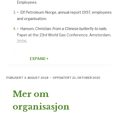
Employees
^
Elf Petroleum Norge, annual report 1997, employees
and organisation.
^
Hansen, Christian:
From a Chinese butterfly to nails
.
Paper at the 23rd World Gas Conference, Amsterdam,
2006.
^
http://www.akerkvaerner.com/internet/AboutUs/AkerK
EXPAND +
PUBLISERT 3. AUGUST 2018 • OPPDATERT 21. OKTOBER 2020
Mer om
organisasjon