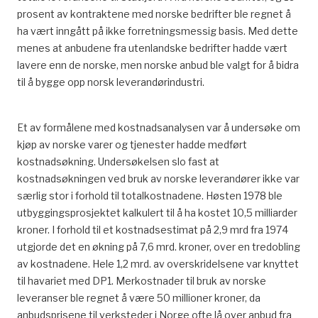
prosent av kontraktene med norske bedrifter ble regnet å
ha vært inngått på ikke forretningsmessig basis. Med dette
menes at anbudene fra utenlandske bedrifter hadde vært
lavere enn de norske, men norske anbud ble valgt for å bidra
til å bygge opp norsk leverandørindustri.
Et av formålene med kostnadsanalysen var å undersøke om
kjøp av norske varer og tjenester hadde medført
kostnadsøkning. Undersøkelsen slo fast at
kostnadsøkningen ved bruk av norske leverandører ikke var
særlig stor i forhold til totalkostnadene. Høsten 1978 ble
utbyggingsprosjektet kalkulert til å ha kostet 10,5 milliarder
kroner. I forhold til et kostnadsestimat på 2,9 mrd fra 1974
utgjorde det en økning på 7,6 mrd. kroner, over en tredobling
av kostnadene. Hele 1,2 mrd. av overskridelsene var knyttet
til havariet med DP1. Merkostnader til bruk av norske
leveranser ble regnet å være 50 millioner kroner, da
anbudsprisene til verksteder i Norge ofte lå over anbud fra