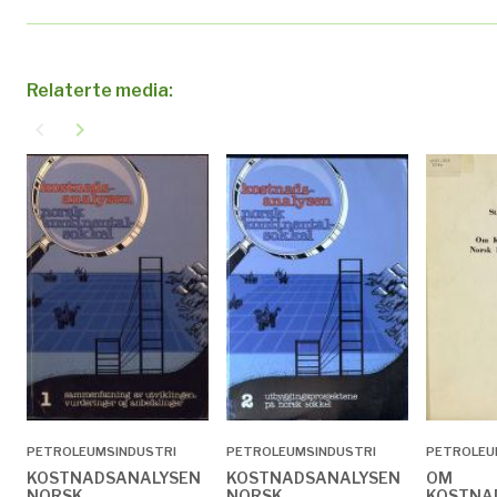
Relaterte media:
navigate_before
navigate_next
PETROLEUMSINDUSTRI
PETROLEUMSINDUSTRI
PETROLEU
KOSTNADSANALYSEN
KOSTNADSANALYSEN
OM
NORSK
NORSK
KOSTNA