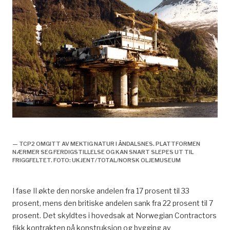
Leveranser til utbyggingen, økonomi og samfunn,
— TCP2 OMGITT AV MEKTIG NATUR I ÅNDALSNES. PLATTFORMEN
NÆRMER SEG FERDIGSTILLELSE OG KAN SNART SLEPES UT TIL
FRIGGFELTET. FOTO: UKJENT/TOTAL/NORSK OLJEMUSEUM
I fase II økte den norske andelen fra 17 prosent til 33
prosent, mens den britiske andelen sank fra 22 prosent til 7
prosent. Det skyldtes i hovedsak at Norwegian Contractors
fikk kontrakten på konstruksjon og bygging av