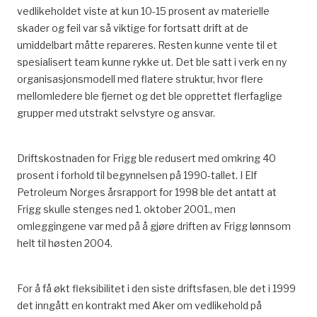
vedlikeholdet viste at kun 10-15 prosent av materielle
skader og feil var så viktige for fortsatt drift at de
umiddelbart måtte repareres. Resten kunne vente til et
spesialisert team kunne rykke ut. Det ble satt i verk en ny
organisasjonsmodell med flatere struktur, hvor flere
mellomledere ble fjernet og det ble opprettet flerfaglige
grupper med utstrakt selvstyre og ansvar.
Driftskostnaden for Frigg ble redusert med omkring 40
prosent i forhold til begynnelsen på 1990-tallet. I Elf
Petroleum Norges årsrapport for 1998 ble det antatt at
Frigg skulle stenges ned 1. oktober 2001., men
omleggingene var med på å gjøre driften av Frigg lønnsom
helt til høsten 2004.
For å få økt fleksibilitet i den siste driftsfasen, ble det i 1999
det inngått en kontrakt med Aker om vedlikehold på