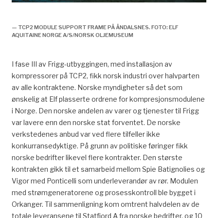
Leveranser til utbyggingen, økonomi og samfunn,
— TCP2 MODULE SUPPORT FRAME PÅ ÅNDALSNES. FOTO: ELF
AQUITAINE NORGE A/S/NORSK OLJEMUSEUM
I fase III av Frigg-utbyggingen, med installasjon av
kompressorer på TCP2, fikk norsk industri over halvparten
av alle kontraktene. Norske myndigheter så det som
ønskelig at Elf plasserte ordrene for kompresjonsmodulene
i Norge. Den norske andelen av varer og tjenester til Frigg
var lavere enn den norske stat forventet. De norske
verkstedenes anbud var ved flere tilfeller ikke
konkurransedyktige. På grunn av politiske føringer fikk
norske bedrifter likevel flere kontrakter. Den største
kontrakten gikk til et samarbeid mellom Spie Batignolies og
Vigor med Ponticelli som underleverandør av rør. Modulen
med strømgeneratorene og prosesskontroll ble bygget i
Orkanger. Til sammenligning kom omtrent halvdelen av de
totale leveransene til Statfjord A fra norske bedrifter, og 10